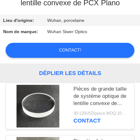
lentille convexe de PCX Plano
CONTRÔLE
Lieu d'origine:
Wuhan, porcelaine
DE
QUALITÉ
Nom de marque:
Wuhan Siwer Optics
CONTACT!
CONTACTEZ-
NOUS
DÉPLIER LES DÉTAILS
DEMANDEZ
Pièces de grande taille
UNE
de système optique de
CITATION
lentille convexe de
Plano de diamètre
30-120USD/piece MOQ:10 morceaux
optique fait sur
CONTACT
commande de 150mm