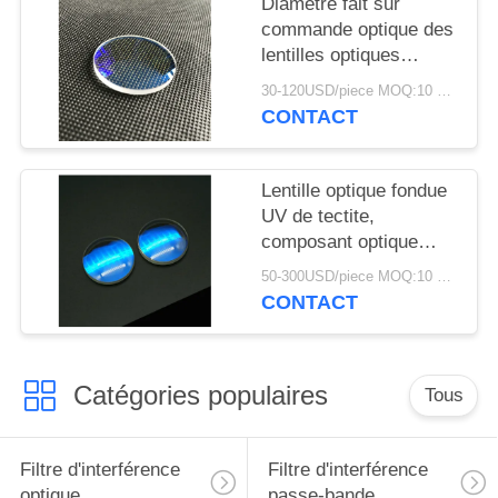
Diamètre fait sur
commande optique des
lentilles optiques
150mm d'utilisation de
30-120USD/piece MOQ:10 morceaux
système de longue vie
CONTACT
Lentille optique fondue
UV de tectite,
composant optique
avec le revêtement de
50-300USD/piece MOQ:10 morceaux
l'AR
CONTACT
Catégories populaires
Tous
Filtre d'interférence
Filtre d'interférence
optique
passe-bande