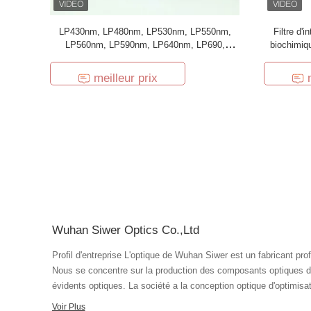
LP430nm, LP480nm, LP530nm, LP550nm,
Filtre d'
LP560nm, LP590nm, LP640nm, LP690,
biochimiq
LP670nm, filtre cosmétique d'instrument en
stock
meilleur prix
Wuhan Siwer Optics Co.,Ltd
Profil d'entreprise L'optique de Wuhan Siwer est un fabricant professionnel de divers composants optiques.
Nous se concentre sur la production des composants optiques de f
évidents optiques. La société a la conception optique d'optimisati
technologie optique de revêtement et la technologie de producti
Voir Plus