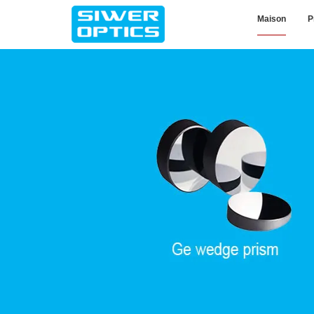
Maison
P