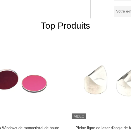
 la qualité. Avec l'innovation
lus de valeur et fournirons de meilleurs
lles optiques, de prismes, de fenêtres de
Top Produits
la livraison rapides de filtres d'interférence
its sur commande d'un large éventail de
ir, verre optique évident, etc. Filtres
ont très utilisés
dustriel, équipement d'automation,
n et cartographie de construction,
curité, instruments de beauté, éclairage
aire, représentation infrarouge, source
dentification d'empreinte digitale,
 de représentation. Revêtements
i partiel, haut revêtement réfléchi,
s dans
équipements médicaux, la représentation
infrarouge, des systèmes de mesure, des installations de fabrication de laser, et le secteur scientifique.
 Windows de monocristal de haute
Pleine ligne de laser d'angle de 