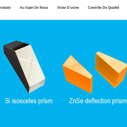
roduits
Au Sujet De Nous
Visite D'usine
Contrôle De Qualité