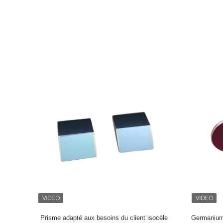
traitement et d'essai de production, système parfait de gestion de
technologique continue de progrès et de gestion, nous créerons p
produits et services pour nos clients. Gamme de produits Découvrez la gamme des composants optiques
standard, y compris les mirors de filtres d'interférence, de lenti
laser, diélectriques et métalliques. Nous pouvons livrer l'achat et 
sur notre stock, concevoir et fabriquer les éléments optiques fa
matériaux optiques avec des métallisations sous vide. Prismes optiques infrarouges et évidents, lentilles,
fenêtres Matériel : Germanium, silicium, ZnSe, ZnS, CaF2, MgF2, saph
d'interférence : filtres passe-bande, filtres de shortpass, filtres de longpass. Nos filtres s
dans : driverless, UAV, communication de fibre optique, laser in
production de semi-conducteur, système de mesure micro, exame
biométrie, instruments et dispositifs médicaux, contrôle de la sé
d'étape, équipement de grande énergie de laser, équipement milit
lumineuse visuelle, analyseur biochimique, marqueur d'enzymes, i
reconnaissance de membrane d'arc-en-ciel, projection micro et systèmes
optiques : Revêtement Anti-réfléchi infrarouge, revêtement réfléch
revêtement de Beamsplitter de polarisation, revêtement dichroïque. Nos produits sont très utilisé
des instruments de précision, des équipements de beauté, des 
Prisme adapté aux besoins du client isocèle
Germanium