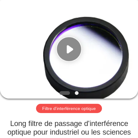
Wuhan
Siwer
Optics
Co.,Ltd.
All
Rights
Reserved.
MAISON
PRODUITS
AU
SUJET
DE
NOUS
Filtre d'interférence optique
VISITE
Long filtre de passage d'interférence
D'USINE
optique pour industriel ou les sciences