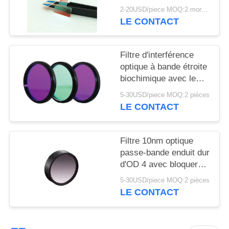
SITE
LP640nm, LP690,
2-20USD/piece MOQ:2 morceaux
LP670nm, filtre
LE CONTACT
cosmétique
PRIVACY
d'instrument en stock
POLICY
Filtre d'interférence
optique à bande étroite
biochimique avec le
chanfrein de 0.2-
5-30USD/piece MOQ:2 pièces
0.5mm
LE CONTACT
Filtre 10nm optique
passe-bande enduit dur
d'OD 4 avec bloquer
profondément
5-30USD/piece MOQ:2 pièces
LE CONTACT