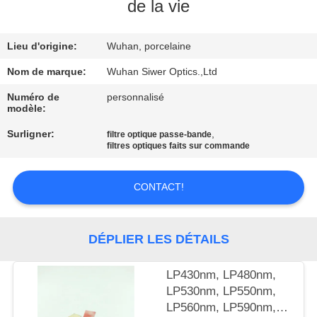
de la vie
CONTRÔLE
Lieu d'origine:
Wuhan, porcelaine
DE
QUALITÉ
Nom de marque:
Wuhan Siwer Optics.,Ltd
Numéro de
personnalisé
modèle:
CONTACTEZ-
Surligner:
,
filtre optique passe-bande
NOUS
filtres optiques faits sur commande
DEMANDEZ
CONTACT!
UNE
CITATION
DÉPLIER LES DÉTAILS
PLAN
LP430nm, LP480nm,
LP530nm, LP550nm,
DU
LP560nm, LP590nm,