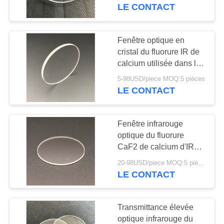
LE CONTACT
CONTRÔLE
DE
Fenêtre optique en
37
QUALITÉ
cristal du fluorure IR de
Filtre d'interférence
calcium utilisée dans le
détecteur de flammes
passe-bande
5-98USD/piece MOQ:5 pièces
CONTACTEZ-
infrarouge
LE CONTACT
NOUS
Fenêtre infrarouge
DEMANDEZ
optique du fluorure
UNE
CaF2 de calcium d'IR
10
pour l'application
CITATION
20-98USD/piece MOQ:5 pièces
Filtre de passage
infrarouge
LE CONTACT
court
PLAN
Transmittance élevée
DU
optique infrarouge du