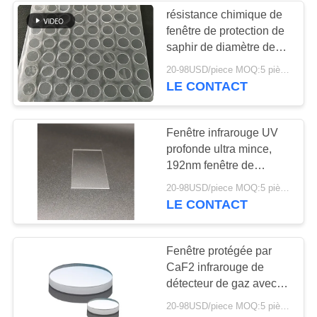
Systems
résistance chimique de
fenêtre de protection de
16
saphir de diamètre de
13mm pour la caméra
20-98USD/piece MOQ:5 pièces
Prisme infrarouge
LE CONTACT
Fenêtre infrarouge UV
profonde ultra mince,
192nm fenêtre de
fluorure de calcium de la
18
20-98USD/piece MOQ:5 pièces
longueur d'onde CaF2
LE CONTACT
Lentille convexe de
Plano
Fenêtre protégée par
CaF2 infrarouge de
détecteur de gaz avec la
taille adaptée aux
20-98USD/piece MOQ:5 pièces
besoins du client