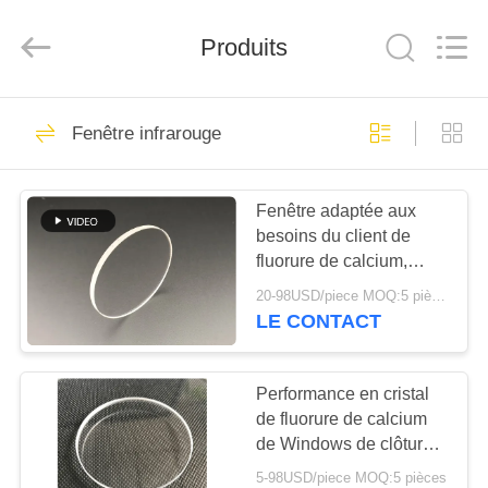
Wuhan
Siwer
Optics
Produits
Co.,Ltd.
All
Rights
Reserved.
MAISON
11
Fenêtre infrarouge
Filtre d'interférence
PRODUITS
optique
Fenêtre adaptée aux
besoins du client de
AU
fluorure de calcium,
SUJET
CaF2 Windows pour le
20-98USD/piece MOQ:5 pièces
système infrarouge
DE
LE CONTACT
12
NOUS
Long filtre de
Performance en cristal
de fluorure de calcium
VISITE
passage
de Windows de clôture
D'USINE
de Caf2 Optica haute
5-98USD/piece MOQ:5 pièces