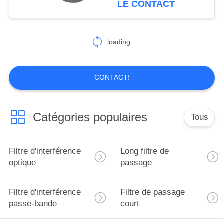
LE CONTACT
10
Lentille concave de
loading...
Plano
CONTACT!
Catégories populaires
Tous
11
double lentille
Filtre d'interférence
Long filtre de
convexe
optique
passage
Filtre d'interférence
Filtre de passage
passe-bande
court