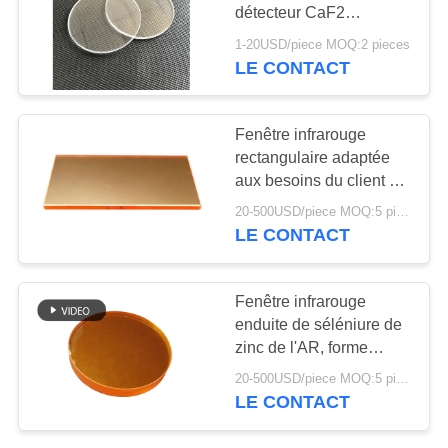
SITE
détecteur CaF2
Windows d'UV à l'IR
1-20USD/piece MOQ:2 pieces
LE CONTACT
22
PRIVACY
POLICY
Fenêtre infrarouge
Fenêtre infrarouge
rectangulaire adaptée
aux besoins du client de
ZnSe avec la basse
20-500USD/piece MOQ:5 pièces
dispersion
LE CONTACT
10
Fenêtre infrarouge
Lentille optique
enduite de séléniure de
zinc de l'AR, forme
infrarouge
ronde, basse dispersion,
20-500USD/piece MOQ:5 pièces
pour la formation
LE CONTACT
d'images thermiques, le
FLIR, et le Medical