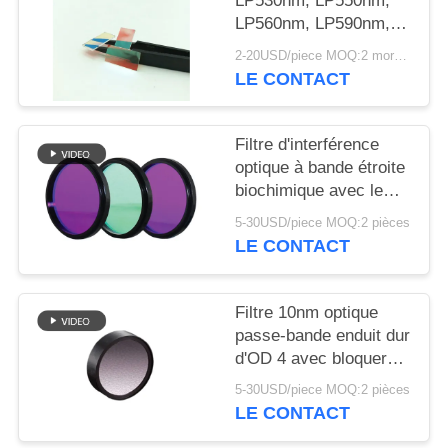
LP530nm, LP550nm,
SITE
LP560nm, LP590nm,
LP640nm, LP690,
2-20USD/piece MOQ:2 morceaux
PRIVACY
LP670nm, filtre
LE CONTACT
cosmétique
POLICY
d'instrument en stock
Filtre d'interférence
optique à bande étroite
biochimique avec le
chanfrein de 0.2-
5-30USD/piece MOQ:2 pièces
0.5mm
LE CONTACT
Filtre 10nm optique
passe-bande enduit dur
d'OD 4 avec bloquer
profondément
5-30USD/piece MOQ:2 pièces
LE CONTACT