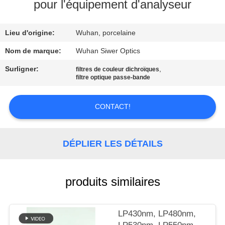
pour l'équipement d'analyseur
CONTRÔLE
Lieu d'origine:
Wuhan, porcelaine
DE
QUALITÉ
Nom de marque:
Wuhan Siwer Optics
Surligner:
,
filtres de couleur dichroïques
filtre optique passe-bande
CONTACTEZ-
NOUS
CONTACT!
DEMANDEZ
DÉPLIER LES DÉTAILS
UNE
CITATION
produits similaires
PLAN
DU
LP430nm, LP480nm,