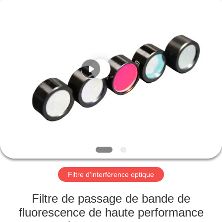
Wuhan
Siwer
Optics
Co.,Ltd.
All
Rights
Reserved.
MAISON
PRODUITS
AU
SUJET
DE
NOUS
Filtre d'interférence optique
VISITE
Filtre de passage de bande de
D'USINE
fluorescence de haute performance