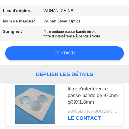
CONTRÔLE
Lieu d'origine:
WUHAN, CHINE
DE
Nom de marque:
Wuhan Siwer Optics
QUALITÉ
Surligner:
,
filtre optique passe-bande étroit
filtre d'interférence à bande étroite
CONTACTEZ-
CONTACT!
NOUS
DÉPLIER LES DÉTAILS
DEMANDEZ
UNE
filtre d'interférence
CITATION
passe-bande de 970nm
φ39X1.8mm
PLAN
2-30USD/piece MOQ:2 morceaux
LE CONTACT
DU