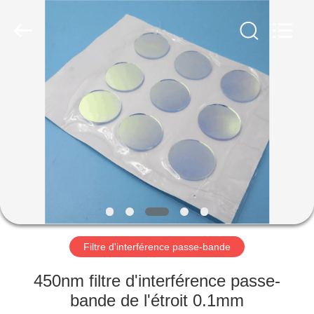
Wuhan
Siwer
Optics
Co.,Ltd.
All
Rights
Reserved.
MAISON
PRODUITS
AU
SUJET
DE
NOUS
Filtre d'interférence passe-bande
VISITE
450nm filtre d'interférence passe-
D'USINE
bande de l'étroit 0.1mm