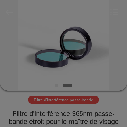
optique
Fournisseur.
Copyright
©
2019
-
2020
interference-
MAISON
filter.com.
All
Rights
Reserved.
PRODUITS
AU
SUJET
DE
NOUS
Filtre d'interférence passe-bande
VISITE
Filtre d'interférence 365nm passe-
D'USINE
bande étroit pour le maître de visage